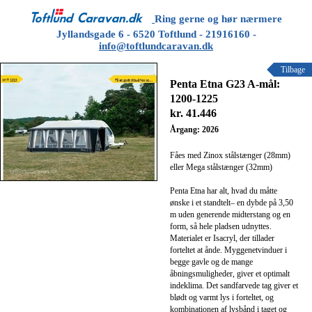
Ring gerne og hør nærmere
Jyllandsgade 6 - 6520 Toftlund - 21916160 -
info@toftlundcaravan.dk
Tilbage
Penta Etna G23 A-mål:
1200-1225
kr. 41.446
Årgang: 2026
Fåes med Zinox stålstænger (28mm)
eller Mega stålstænger (32mm)
Penta Etna har alt, hvad du måtte
ønske i et standtelt– en dybde på 3,50
m uden generende midterstang og en
form, så hele pladsen udnyttes.
Materialet er Isacryl, der tillader
forteltet at ånde. Myggenetvinduer i
begge gavle og de mange
åbningsmuligheder, giver et optimalt
indeklima. Det sandfarvede tag giver et
blødt og varmt lys i forteltet, og
kombinationen af lysbånd i taget og