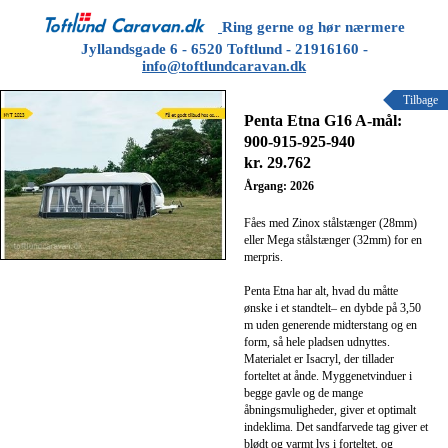
Ring gerne og hør nærmere
Jyllandsgade 6 - 6520 Toftlund - 21916160 -
info@toftlundcaravan.dk
Tilbage
Penta Etna G16 A-mål:
900-915-925-940
kr. 29.762
Årgang: 2026
Fåes med Zinox stålstænger (28mm)
eller Mega stålstænger (32mm) for en
merpris.
Penta Etna har alt, hvad du måtte
ønske i et standtelt– en dybde på 3,50
m uden generende midterstang og en
form, så hele pladsen udnyttes.
Materialet er Isacryl, der tillader
forteltet at ånde. Myggenetvinduer i
begge gavle og de mange
åbningsmuligheder, giver et optimalt
indeklima. Det sandfarvede tag giver et
blødt og varmt lys i forteltet, og